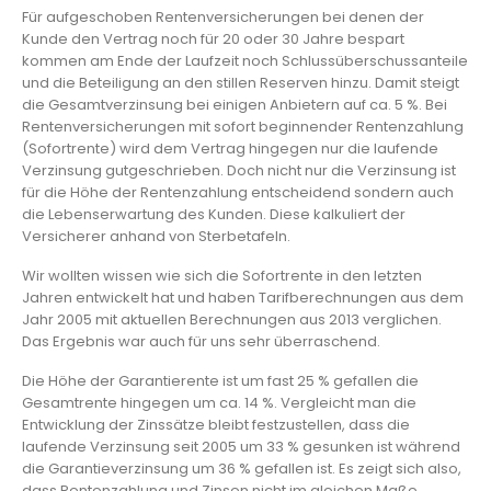
Für aufgeschoben Rentenversicherungen bei denen der
Kunde den Vertrag noch für 20 oder 30 Jahre bespart
kommen am Ende der Laufzeit noch Schlussüberschussanteile
und die Beteiligung an den stillen Reserven hinzu. Damit steigt
die Gesamtverzinsung bei einigen Anbietern auf ca. 5 %. Bei
Rentenversicherungen mit sofort beginnender Rentenzahlung
(Sofortrente) wird dem Vertrag hingegen nur die laufende
Verzinsung gutgeschrieben. Doch nicht nur die Verzinsung ist
für die Höhe der Rentenzahlung entscheidend sondern auch
die Lebenserwartung des Kunden. Diese kalkuliert der
Versicherer anhand von Sterbetafeln.
Wir wollten wissen wie sich die Sofortrente in den letzten
Jahren entwickelt hat und haben Tarifberechnungen aus dem
Jahr 2005 mit aktuellen Berechnungen aus 2013 verglichen.
Das Ergebnis war auch für uns sehr überraschend.
Die Höhe der Garantierente ist um fast 25 % gefallen die
Gesamtrente hingegen um ca. 14 %. Vergleicht man die
Entwicklung der Zinssätze bleibt festzustellen, dass die
laufende Verzinsung seit 2005 um 33 % gesunken ist während
die Garantieverzinsung um 36 % gefallen ist. Es zeigt sich also,
dass Rentenzahlung und Zinsen nicht im gleichen Maße