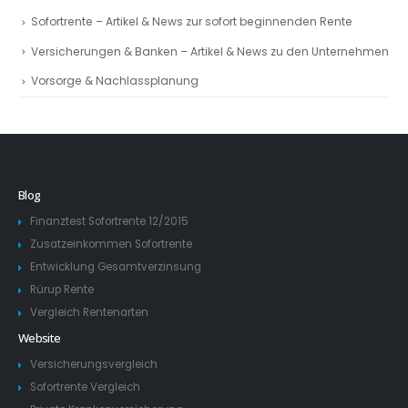
Sofortrente – Artikel & News zur sofort beginnenden Rente
Versicherungen & Banken – Artikel & News zu den Unternehmen
Vorsorge & Nachlassplanung
Blog
Finanztest Sofortrente 12/2015
Zusatzeinkommen Sofortrente
Entwicklung Gesamtverzinsung
Rürup Rente
Vergleich Rentenarten
Website
Versicherungsvergleich
Sofortrente Vergleich