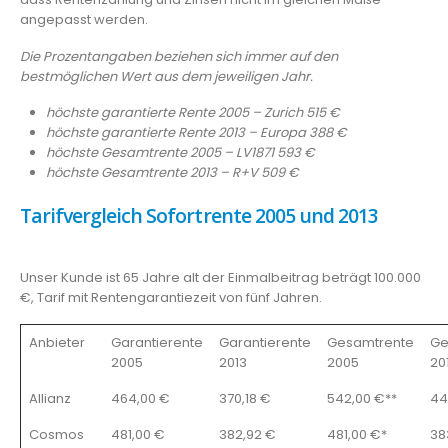
angepasst werden.
Die Prozentangaben beziehen sich immer auf den
bestmöglichen Wert aus dem jeweiligen Jahr.
höchste garantierte Rente 2005 – Zurich 515 €
höchste garantierte Rente 2013 – Europa 388 €
höchste Gesamtrente 2005 – LV1871 593 €
höchste Gesamtrente 2013 – R+V 509 €
Tarifvergleich Sofortrente 2005 und 2013
Unser Kunde ist 65 Jahre alt der Einmalbeitrag beträgt 100.000
€, Tarif mit Rentengarantiezeit von fünf Jahren.
Anbieter
Garantierente
Garantierente
Gesamtrente
Ge
2005
2013
2005
20
Allianz
464,00 €
370,18 €
542,00 €**
44
Cosmos
481,00 €
382,92 €
481,00 €*
38