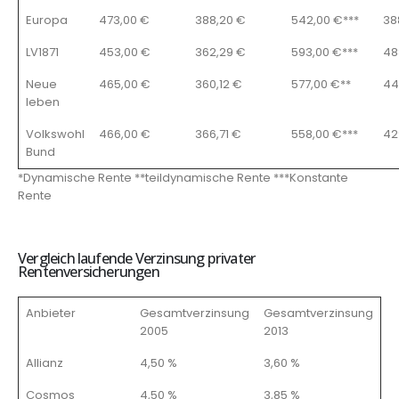
Europa
473,00 €
388,20 €
542,00 €***
38
LV1871
453,00 €
362,29 €
593,00 €***
48
Neue
465,00 €
360,12 €
577,00 €**
44
leben
Volkswohl
466,00 €
366,71 €
558,00 €***
42
Bund
*Dynamische Rente **teildynamische Rente ***Konstante
Rente
Vergleich laufende Verzinsung privater
Rentenversicherungen
Anbieter
Gesamtverzinsung
Gesamtverzinsung
2005
2013
Allianz
4,50 %
3,60 %
Cosmos
4,50 %
3,85 %