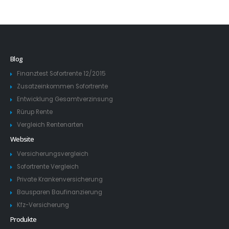
Blog
Finanztest Sofortrente 12/2015
Zusatzeinkommen Sofortrente
Entwicklung Gesamtverzinsung
Rürup Rente
Vergleich Rentenarten
Website
Versicherungsvergleich
Sofortrente Vergleich
Private Krankenversicherung
Bausparen Baufinanzierung
Kfz-Versicherung
Produkte