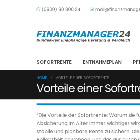
(0800) 80 800 24
mail@finanzmanage
SOFORTRENTE
ENTNAHMEPLAN
PF
HOME
VORTEILE EINER SOFORTRENTE
Vorteile einer Sofort
“Die Vorteile der Sofortrente: Warum sie für v
Absicherung im Alter immer wichtiger wird,
stabile und planbare Rente zu sichern. Di
Beliebtheit gewonnen, und das aus guten G