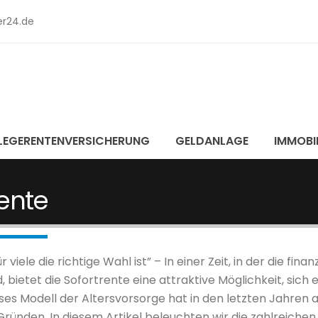
r24.de
LEGERENTENVERSICHERUNG
GELDANLAGE
IMMOBI
rente
iele die richtige Wahl ist” – In einer Zeit, in der die finanz
 bietet die Sofortrente eine attraktive Möglichkeit, sich 
eses Modell der Altersvorsorge hat in den letzten Jahren 
ründen. In diesem Artikel beleuchten wir die zahlreichen