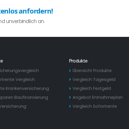
tenlos anfordern!
und unverbindlich an.
te
Produkte
icherungsvergleich
Übersicht Produkte
rtrente Vergleich
Vergleich Tagesgeld
ate Krankenversicherung
Vergleich Festgeld
paren Baufinanzierung
Angebot Entnahmeplan
Versicherung
Vergleich Sofortrente