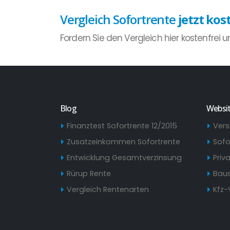
Vergleich Sofortrente
jetzt kos
Fordern Sie den Vergleich hier kostenfrei 
Blog
Websi
Finanztest Sofortrente 12/2015
Vers
Zusatzeinkommen Sofortrente
Sofo
Entwicklung Gesamtverzinsung
Priv
Rürup Rente
Baus
Vergleich Rentenarten
Kfz-