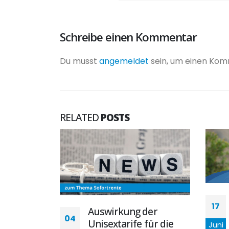
Schreibe einen Kommentar
Du musst
angemeldet
sein, um einen Ko
RELATED
POSTS
17
Auswirkung der
04
o
Unisextarife für die
Juni