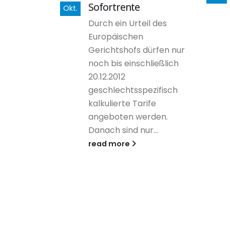
Sofortrente
Okt.
geld Mit
Durch ein Urteil des
leich
Europäischen
nell uns
Gerichtshofs dürfen nur
ünstige
noch bis einschließlich
e. Das
20.12.2012
 sichert
geschlechtsspezifisch
n festen
kalkulierte Tarife
angeboten werden.
Danach sind nur...
read more