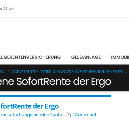
r24.de
LEGERENTENVERSICHERUNG
GELDANLAGE
IMMOBI
GO
SOFORTRENTE - ARTIKEL & NEWS ZUR SOFORT BEGINNENDEN RENTE
e SofortRente der Ergo
ortRente der Ergo
s zur sofort beginnenden Rente
1 Comment