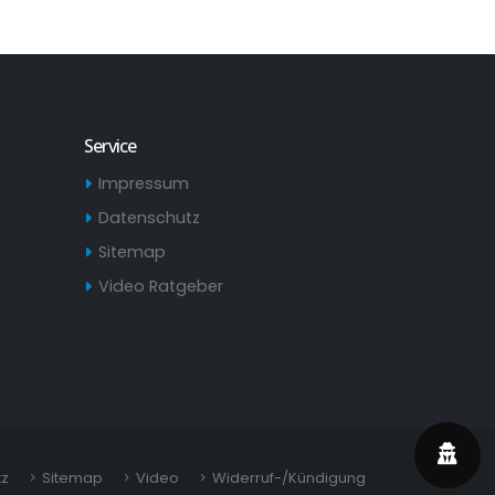
Service
Impressum
Datenschutz
Sitemap
Video Ratgeber
tz
Sitemap
Video
Widerruf-/Kündigung