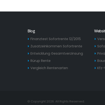
Blog
Websi
Finanztest Sofortrente 12/2015
Vers
Zusatzeinkommen Sofortrente
Sofo
Entwicklung Gesamtverzinsung
Priv
Rürup Rente
Baus
Vergleich Rentenarten
Kfz-
© Copyright 2026. All Rights Reserved.