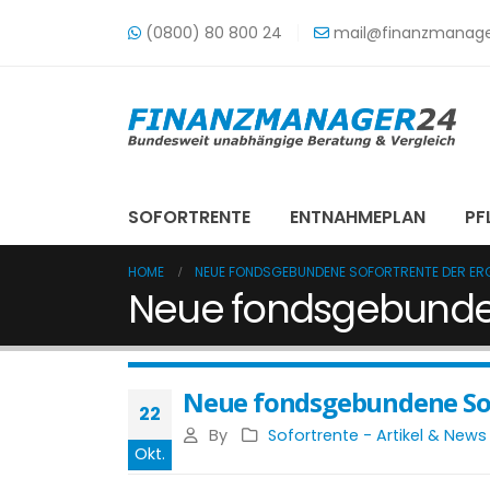
(0800) 80 800 24
mail@finanzmanage
SOFORTRENTE
ENTNAHMEPLAN
PF
HOME
NEUE FONDSGEBUNDENE SOFORTRENTE DER ER
Neue fondsgebunden
Neue fondsgebundene Sof
22
By
Sofortrente - Artikel & New
Okt.