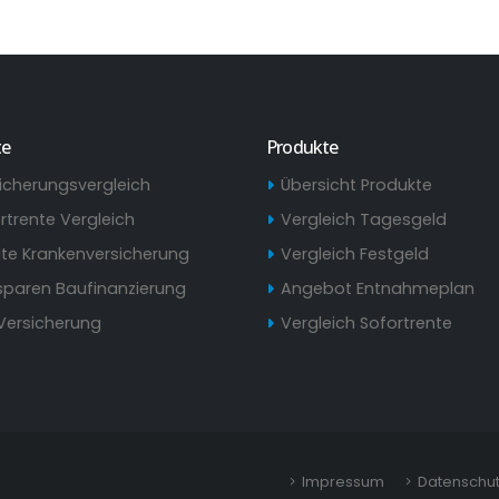
te
Produkte
icherungsvergleich
Übersicht Produkte
rtrente Vergleich
Vergleich Tagesgeld
ate Krankenversicherung
Vergleich Festgeld
paren Baufinanzierung
Angebot Entnahmeplan
Versicherung
Vergleich Sofortrente
Impressum
Datenschu