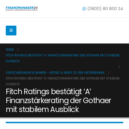
(0800) 80 800 24
HOME
FITCH RATINGS BESTÄTIGT ‘A’ FINANZSTÄRKERATING DER GOTHAER MIT STABILEM
AUSBLICK
VERSICHERUNGEN & BANKEN - ARTIKEL & NEWS ZU DEN UNTERNEHMEN
FITCH RATINGS BESTÄTIGT ‘A’ FINANZSTÄRKERATING DER GOTHAER MIT STABILEM
AUSBLICK
Fitch Ratings bestätigt ‘A’
Finanzstärkerating der Gothaer
mit stabilem Ausblick