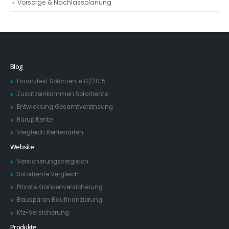
Vorsorge & Nachlassplanung
Blog
Finanztest Sofortrente 12/2015
Zusatzeinkommen Sofortrente
Entwicklung Gesamtverzinsung
Rürup Rente
Vergleich Rentenarten
Website
Versicherungsvergleich
Sofortrente Vergleich
Private Krankenversicherung
Bausparen Baufinanzierung
Kfz-Versicherung
Produkte