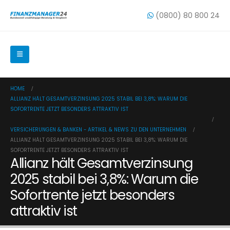
(0800) 80 800 24
HOME
ALLIANZ HÄLT GESAMTVERZINSUNG 2025 STABIL BEI 3,8%: WARUM DIE
SOFORTRENTE JETZT BESONDERS ATTRAKTIV IST
VERSICHERUNGEN & BANKEN - ARTIKEL & NEWS ZU DEN UNTERNEHMEN
ALLIANZ HÄLT GESAMTVERZINSUNG 2025 STABIL BEI 3,8%: WARUM DIE
SOFORTRENTE JETZT BESONDERS ATTRAKTIV IST
Allianz hält Gesamtverzinsung
2025 stabil bei 3,8%: Warum die
Sofortrente jetzt besonders
attraktiv ist