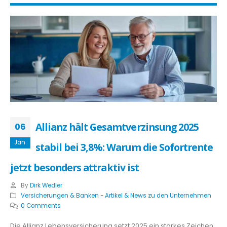
Allianz hält Gesamtverzinsung 2025
06
Jan.
stabil bei 3,8%: Warum die Sofortrente
jetzt besonders attraktiv ist
By
Dirk Wedler
Versicherungen & Banken - Artikel & News zu den Unternehmen
0 Comments
Die Allianz Lebensversicherung setzt 2025 ein starkes Zeichen