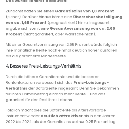
Das würde konkret bedeuten:
Zunächst hätten Sie einen
Garantiezins von 1,0 Prozent
(sicher). Darüber hinaus käme eine
Überschussbeteiligung
von ca. 1,65 Prozent
(prognostiziert) hinzu. Insgesamt
ergäbe sich somit eine
Gesamtverzinsung von ca. 2,65
Prozent
(nicht garantiert, aber wahrscheinlich).
Mit einer Gesamtverzinsung von 2,65 Prozent würde folglich
Ihre monatliche Rente noch einmal deutlich höher ausfallen
als die garantierte Mindestrente.
4. Besseres Preis-Leistungs-Verhältnis
Durch die höhere Garantierente und die besseren
Rentenfaktoren verbessert sich das
Preis-Leistungs-
Verhältnis
der Sofortrente insgesamt. Denn Sie bekommen
für Ihren Einmalbeitrag einfach mehr Rente – und das
garantiert für den Rest Ihres Lebens.
Folglich macht dies die Sofortrente als Altersvorsorge-
Instrument wieder
deutlich attraktiver
als in den Jahren
2022 bis 2024, als der Garantiezins bei nur 0,25 Prozent lag.