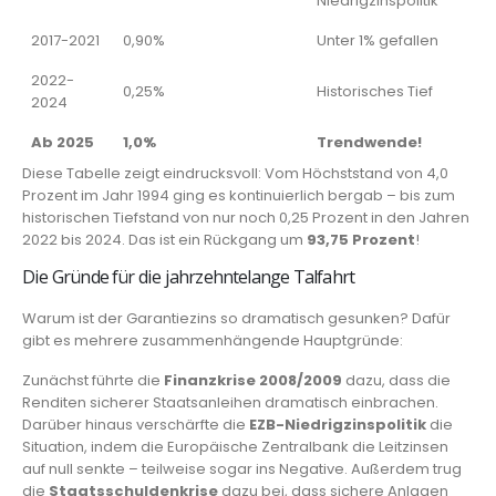
Niedrigzinspolitik
2017-2021
0,90%
Unter 1% gefallen
2022-
0,25%
Historisches Tief
2024
Ab 2025
1,0%
Trendwende!
Diese Tabelle zeigt eindrucksvoll: Vom Höchststand von 4,0
Prozent im Jahr 1994 ging es kontinuierlich bergab – bis zum
historischen Tiefstand von nur noch 0,25 Prozent in den Jahren
2022 bis 2024. Das ist ein Rückgang um
93,75 Prozent
!
Die Gründe für die jahrzehntelange Talfahrt
Warum ist der Garantiezins so dramatisch gesunken? Dafür
gibt es mehrere zusammenhängende Hauptgründe:
Zunächst führte die
Finanzkrise 2008/2009
dazu, dass die
Renditen sicherer Staatsanleihen dramatisch einbrachen.
Darüber hinaus verschärfte die
EZB-Niedrigzinspolitik
die
Situation, indem die Europäische Zentralbank die Leitzinsen
auf null senkte – teilweise sogar ins Negative. Außerdem trug
die
Staatsschuldenkrise
dazu bei, dass sichere Anlagen