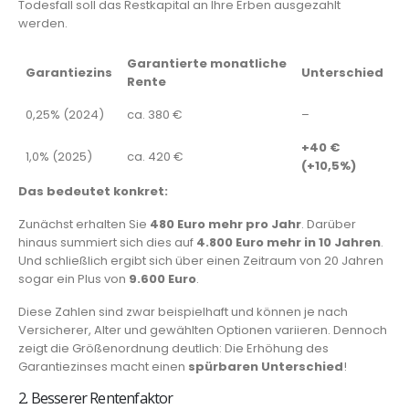
Todesfall soll das Restkapital an Ihre Erben ausgezahlt
werden.
Garantierte monatliche
Garantiezins
Unterschied
Rente
0,25% (2024)
ca. 380 €
–
+40 €
1,0% (2025)
ca. 420 €
(+10,5%)
Das bedeutet konkret:
Zunächst erhalten Sie
480 Euro mehr pro Jahr
. Darüber
hinaus summiert sich dies auf
4.800 Euro mehr in 10 Jahren
.
Und schließlich ergibt sich über einen Zeitraum von 20 Jahren
sogar ein Plus von
9.600 Euro
.
Diese Zahlen sind zwar beispielhaft und können je nach
Versicherer, Alter und gewählten Optionen variieren. Dennoch
zeigt die Größenordnung deutlich: Die Erhöhung des
Garantiezinses macht einen
spürbaren Unterschied
!
2. Besserer Rentenfaktor