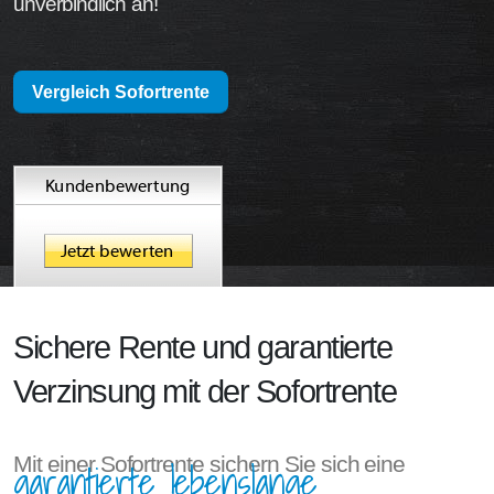
unverbindlich an!
Vergleich Sofortrente
Sichere Rente und garantierte
Verzinsung mit der Sofortrente
Mit einer Sofortrente sichern Sie sich eine
garantierte lebenslange